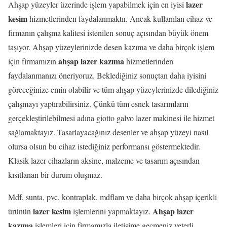
lazer
Ahşap yüzeyler üzerinde işlem yapabilmek için en iyisi
kesim
hizmetlerinden faydalanmaktır. Ancak kullanılan cihaz ve
firmanın çalışma kalitesi istenilen sonuç açısından büyük önem
taşıyor. Ahşap yüzeylerinizde desen kazıma ve daha birçok işlem
ahşap lazer kazıma
için firmamızın
hizmetlerinden
faydalanmanızı öneriyoruz. Beklediğiniz sonuçtan daha iyisini
göreceğinize emin olabilir ve tüm ahşap yüzeylerinizde dilediğiniz
çalışmayı yaptırabilirsiniz. Çünkü tüm esnek tasarımların
gerçekleştirilebilmesi adına giotto galvo lazer makinesi ile hizmet
sağlamaktayız. Tasarlayacağınız desenler ve ahşap yüzeyi nasıl
olursa olsun bu cihaz istediğiniz performansı göstermektedir.
Klasik lazer cihazların aksine, malzeme ve tasarım açısından
kısıtlanan bir durum oluşmaz.
Mdf, sunta, pvc, kontraplak, mdflam ve daha birçok ahşap içerikli
lazer kesim
Ahşap
lazer
ürünün
işlemlerini yapmaktayız.
kazıma
işlemleri için firmamızla iletişime geçmeniz yeterli