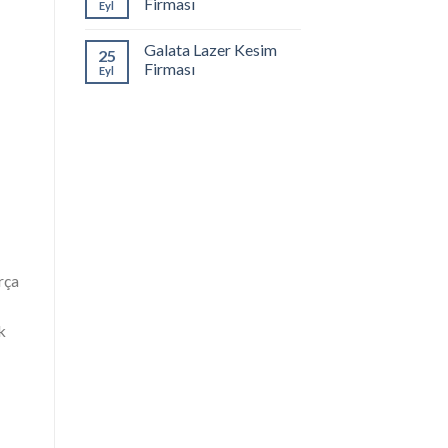
Firması
Eyl
Galata Lazer Kesim
25
Firması
Eyl
rça
k