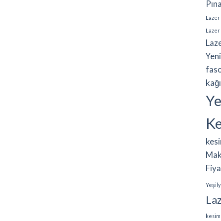
Pın
Lazer
Lazer
Laz
Yen
faso
kağı
Ye
K
kes
Mak
Fiya
Yeşily
La
kesim