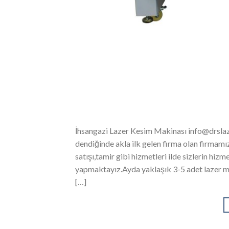
İhsangazi Lazer Kesim Makinası info@drslaze
dendiğinde akla ilk gelen firma olan firmam
satışı,tamir gibi hizmetleri ilde sizlerin hiz
yapmaktayız.Ayda yaklaşık 3-5 adet lazer ma
[…]