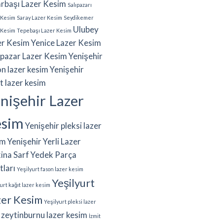
arbaşı Lazer Kesim
Salıpazarı
 Kesim
Saray Lazer Kesim
Seydikemer
Ulubey
 Kesim
Tepebaşı Lazer Kesim
er Kesim
Yenice Lazer Kesim
ipazar Lazer Kesim
Yenişehir
n lazer kesim
Yenişehir
t lazer kesim
nişehir Lazer
esim
Yenişehir pleksi lazer
im
Yenişehir Yerli Lazer
ina Sarf Yedek Parça
tları
Yeşilyurt fason lazer kesim
Yeşilyurt
urt kağıt lazer kesim
zer Kesim
Yeşilyurt pleksi lazer
zeytinburnu lazer kesim
İzmit