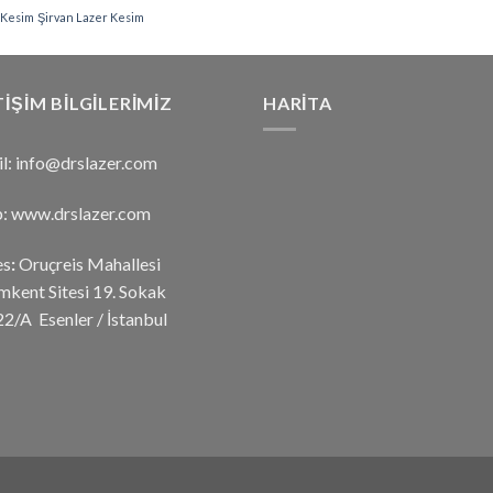
 Kesim
Şirvan Lazer Kesim
TIŞIM BILGILERIMIZ
HARITA
l: info@drslazer.com
: www.drslazer.com
es
:
Oruçreis Mahallesi
mkent Sitesi 19. Sokak
2/A Esenler / İstanbul