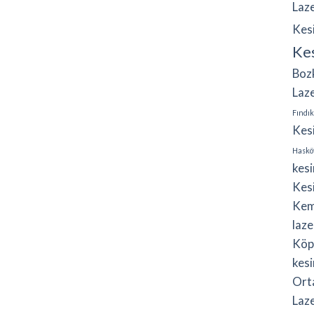
Laz
Kes
Ke
Boz
Laz
Fındık
Kes
Haskö
kes
Kes
Kem
laze
Köp
kesi
Ort
Laz