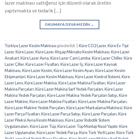
lazer makinası sattığımız için düzenli olarak üretim
yaptırmakta ve tedarik […]
OKUMAYA DEVAM EDIN
→
Türkiye Lazer Kesim Makinası
gönderildi
|
Küre CO2 Lazer
,
Küre Ev Tipi
Lazer
,
Küre Lazer
,
Küre Lazer Ahşap Mıknatıs Kesim Makinası
,
Küre Lazer
Anakart
,
Küre Lazer Ayna
,
Küre Lazer Cam Lamba
,
Küre Lazer Chiller
,
Küre
Lazer Çiller
,
Küre Lazer Fiyatları
,
Küre Lazer İş
,
Küre Lazer Kaynak
Makinası
,
Küre Lazer Kesim
,
Küre Lazer Kesim Ayarı
,
Küre Lazer Kesim
Ekipmanlari
,
Küre Lazer Kesim Makinası
,
Küre Lazer Kontrol Sistemi
,
Küre
Lazer Lens
,
Küre Lazer Makina
,
Küre Lazer Makina Fiyatları
,
Küre Lazer
Makina Parçaları
,
Küre Lazer Makina Sarf Yedek Parçaları
,
Küre Lazer
Makina Yedek Parçaları
,
Küre Lazer Makina Yedek Parçaları Satışı
,
Küre
Lazer Makine
,
Küre Lazer Makine Fiyatları
,
Küre Lazer Makine Parçaları
,
Küre Lazer Makine Yedek Parçaları
,
Küre Lazer Markalama Makinesi
,
Küre
Lazer Parça Fiyatları
,
Küre Lazer Parça Satışı
,
Küre Lazer Parçaları
,
Küre
Lazer Pileksi Ayna Kesim Makinası
,
Küre Lazer Robotik Sistem
Uygulamaları
,
Küre Lazer Tüp
,
Küre Lazer Tüp Montajı Nasıl Yapılır
,
Küre
Lazer Ugulamalar
,
Küre Lazer Yedek Parça
,
Küre Türk Yerli Lazer
,
Küre Türk
Yerli Lazer Sarf Yedek Parça Fiyatları
,
Küre Yerli Lazer Makina Sarf Yedek