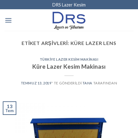
Skip
DRS Lazer Kesim
to
content
ETIKET ARŞIVLERI:
KÜRE LAZER LENS
TÜRKIYE LAZER KESIM MAKINASI
Küre Lazer Kesim Makinası
TEMMUZ 13, 2019
’' TE GÖNDERILDI
TAHA
TARAFINDAN
13
Tem