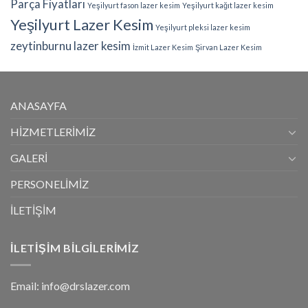
Parça Fiyatları
Yeşilyurt fason lazer kesim
Yeşilyurt kağıt lazer kesim
Yeşilyurt Lazer Kesim
Yeşilyurt pleksi lazer kesim
zeytinburnu lazer kesim
İzmit Lazer Kesim
Şirvan Lazer Kesim
ANASAYFA
HİZMETLERİMİZ
GALERİ
PERSONELİMİZ
İLETİŞİM
İLETIŞIM BILGILERIMIZ
Email: info@drslazer.com