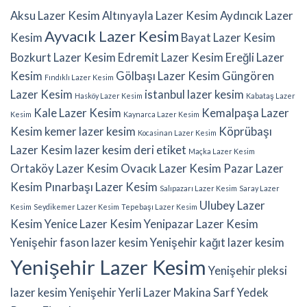
Aksu Lazer Kesim
Altınyayla Lazer Kesim
Aydıncık Lazer
Ayvacık Lazer Kesim
Kesim
Bayat Lazer Kesim
Bozkurt Lazer Kesim
Edremit Lazer Kesim
Ereğli Lazer
Kesim
Gölbaşı Lazer Kesim
Güngören
Fındıklı Lazer Kesim
Lazer Kesim
istanbul lazer kesim
Hasköy Lazer Kesim
Kabataş Lazer
Kale Lazer Kesim
Kemalpaşa Lazer
Kesim
Kaynarca Lazer Kesim
Kesim
kemer lazer kesim
Köprübaşı
Kocasinan Lazer Kesim
Lazer Kesim
lazer kesim deri etiket
Maçka Lazer Kesim
Ortaköy Lazer Kesim
Ovacık Lazer Kesim
Pazar Lazer
Kesim
Pınarbaşı Lazer Kesim
Salıpazarı Lazer Kesim
Saray Lazer
Ulubey Lazer
Kesim
Seydikemer Lazer Kesim
Tepebaşı Lazer Kesim
Kesim
Yenice Lazer Kesim
Yenipazar Lazer Kesim
Yenişehir fason lazer kesim
Yenişehir kağıt lazer kesim
Yenişehir Lazer Kesim
Yenişehir pleksi
lazer kesim
Yenişehir Yerli Lazer Makina Sarf Yedek